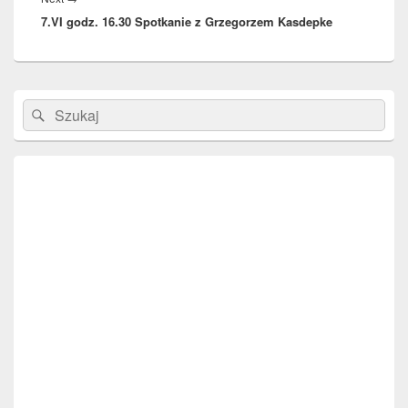
7.VI godz. 16.30 Spotkanie z Grzegorzem Kasdepke
post:
Primary
Search
Search
Sidebar
for:
Widget
Area