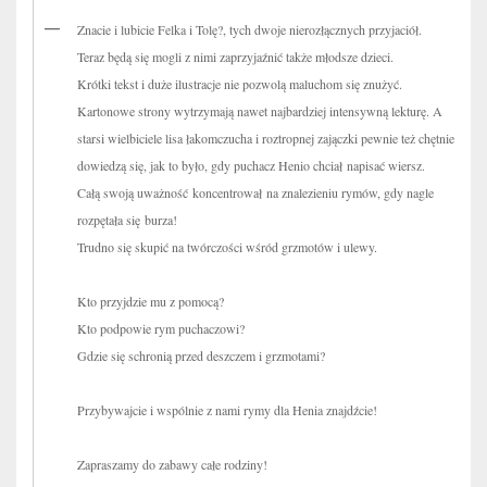
Znacie i lubicie Felka i Tolę?, tych dwoje nierozłącznych przyjaciół.
Teraz będą się mogli z nimi zaprzyjaźnić także młodsze dzieci.
Krótki tekst i duże ilustracje nie pozwolą maluchom się znużyć.
Kartonowe strony wytrzymają nawet najbardziej intensywną lekturę. A
starsi wielbiciele lisa łakomczucha i roztropnej zajączki pewnie też chętnie
dowiedzą się, jak to było, gdy puchacz Henio chciał napisać wiersz.
Całą swoją uważność koncentrował na znalezieniu rymów, gdy nagle
rozpętała się burza!
Trudno się skupić na twórczości wśród grzmotów i ulewy.
Kto przyjdzie mu z pomocą?
Kto podpowie rym puchaczowi?
Gdzie się schronią przed deszczem i grzmotami?
Przybywajcie i wspólnie z nami rymy dla Henia znajdźcie!
Zapraszamy do zabawy całe rodziny!