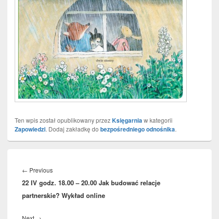
Ten wpis został opublikowany przez
Księgarnia
w kategorii
Zapowiedzi
. Dodaj zakładkę do
bezpośredniego odnośnika
.
Nawigacja
wpisu
Previous
←
Previous
22 IV godz. 18.00 – 20.00 Jak budować relacje
post:
partnerskie? Wykład online
Next
Next
→