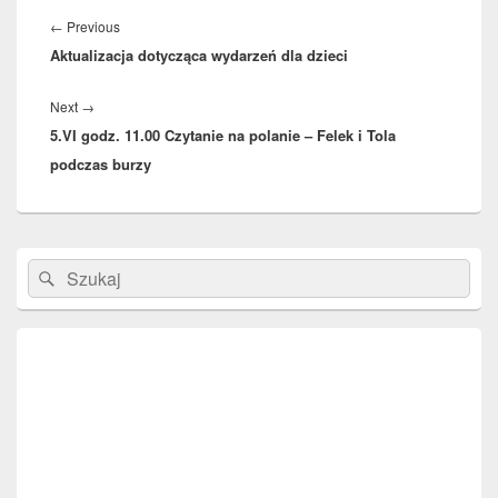
Nawigacja
wpisu
Previous
←
Previous
Aktualizacja dotycząca wydarzeń dla dzieci
post:
Next
Next
→
5.VI godz. 11.00 Czytanie na polanie – Felek i Tola
post:
podczas burzy
Primary
Search
Search
Sidebar
for:
Widget
Area