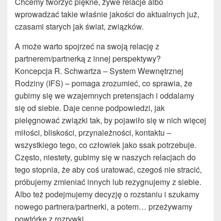
Chcemy tworzyć piękne, żywe relacje albo
wprowadzać takie właśnie jakości do aktualnych już,
czasami starych jak świat, związków.
A może warto spojrzeć na swoją relację z
partnerem/partnerką z innej perspektywy?
Koncepcja R. Schwartza – System Wewnętrznej
Rodziny (IFS) – pomaga zrozumieć, co sprawia, że
gubimy się we wzajemnych pretensjach i oddalamy
się od siebie. Daje cenne podpowiedzi, jak
pielęgnować związki tak, by pojawiło się w nich więcej
miłości, bliskości, przynależności, kontaktu –
wszystkiego tego, co człowiek jako ssak potrzebuje.
Często, niestety, gubimy się w naszych relacjach do
tego stopnia, że aby coś uratować, czegoś nie stracić,
próbujemy zmieniać innych lub rezygnujemy z siebie.
Albo też podejmujemy decyzję o rozstaniu i szukamy
nowego partnera/partnerki, a potem… przeżywamy
powtórkę z rozrywki.