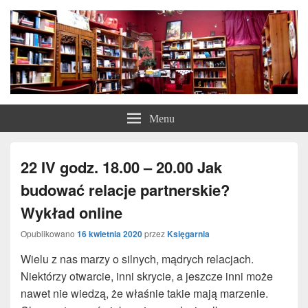
Księgarnia z Bajki
Księgarnia z Bajki
Menu
22 IV godz. 18.00 – 20.00 Jak
budować relacje partnerskie?
Wykład online
Opublikowano
16 kwietnia 2020
przez
Księgarnia
Wielu z nas marzy o silnych, mądrych relacjach.
Niektórzy otwarcie, inni skrycie, a jeszcze inni może
nawet nie wiedzą, że właśnie takie mają marzenie.